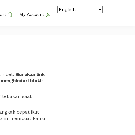
ort
My Account
 ribet.
Gunakan link
 menghindari blokir
g tebakan saat
langkah cepat ikut
tis ini membuat kamu