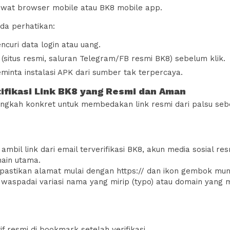
wat browser mobile atau BK8 mobile app.
nda perhatikan:
ncuri data login atau uang.
 (situs resmi, saluran Telegram/FB resmi BK8) sebelum klik.
eminta instalasi APK dari sumber tak terpercaya.
ifikasi Link BK8 yang Resmi dan Aman
ngkah konkret untuk membedakan link resmi dari palsu seb
:
ambil link dari email terverifikasi BK8, akun media sosial re
main utama.
: pastikan alamat mulai dengan https:// dan ikon gembok mun
waspadai variasi nama yang mirip (typo) atau domain yang
if resmi di bookmark setelah verifikasi.