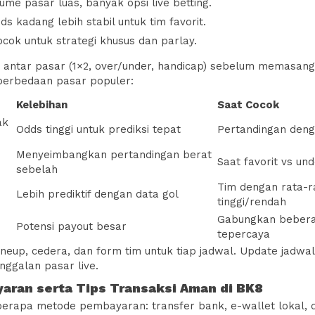
ume pasar luas, banyak opsi live betting.
dds kadang lebih stabil untuk tim favorit.
ocok untuk strategi khusus dan parlay.
antar pasar (1×2, over/under, handicap) sebelum memasang.
erbedaan pasar populer:
Kelebihan
Saat Cocok
ak
Odds tinggi untuk prediksi tepat
Pertandingan denga
Menyeimbangkan pertandingan berat
Saat favorit vs und
sebelah
Tim dengan rata-r
Lebih prediktif dengan data gol
tinggi/rendah
Gabungkan bebera
Potensi payout besar
tepercaya
neup, cedera, dan form tim untuk tiap jadwal. Update jadwal 
nggalan pasar live.
ran serta Tips Transaksi Aman di BK8
rapa metode pembayaran: transfer bank, e-wallet lokal, d