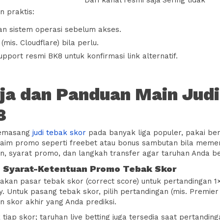
Dari kanal resmi saja
Sering tidak
 praktis:
an sistem operasi sebelum akses.
is. Cloudflare) bila perlu.
upport resmi BK8 untuk konfirmasi link alternatif.
rja dan Panduan Main Jud
8
memasang
judi tebak skor
pada banyak liga populer, pakai be
aim promo seperti freebet atau bonus sambutan bila memen
n, syarat promo, dan langkah transfer agar taruhan Anda be
 Syarat-Ketentuan Promo Tebak Skor
kan pasar tebak skor (correct score) untuk pertandingan 1×
y. Untuk pasang tebak skor, pilih pertandingan (mis. Premier
an skor akhir yang Anda prediksi.
tiap skor; taruhan live betting juga tersedia saat pertandin