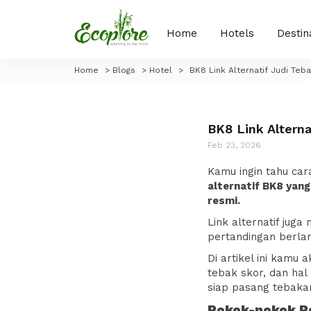
Home
Hotels
Destin
Home
>
Blogs
>
Hotel
>
BK8 Link Alternatif Judi Teb
BK8 Link Altern
Feb 23, 2026
Kamu ingin tahu car
alternatif BK8 yan
resmi.
Link alternatif ju
pertandingan berla
Di artikel ini kamu
tebak skor, dan hal
siap pasang tebaka
Pokok-pokok P