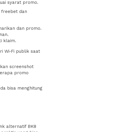
suai syarat promo.
 freebet dan
enarikan dan promo.
nan.
i klaim.
i Wi‑Fi publik saat
apkan screenshot
eberapa promo
da bisa menghitung
nk alternatif BK8