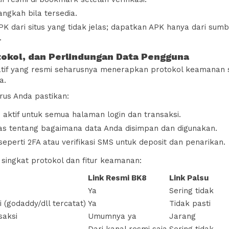
angkah bila tersedia.
PK dari situs yang tidak jelas; dapatkan APK hanya dari sum
.
okol, dan Perlindungan Data Pengguna
natif yang resmi seharusnya menerapkan protokol keamanan 
a.
rus Anda pastikan:
aktif untuk semua halaman login dan transaksi.
elas tentang bagaimana data Anda disimpan dan digunakan.
eperti 2FA atau verifikasi SMS untuk deposit dan penarikan.
singkat protokol dan fitur keamanan:
Link Resmi BK8
Link Palsu
Ya
Sering tidak
 (godaddy/dll tercatat)
Ya
Tidak pasti
saksi
Umumnya ya
Jarang