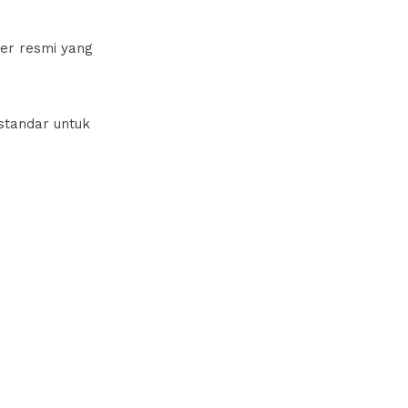
ber resmi yang
standar untuk