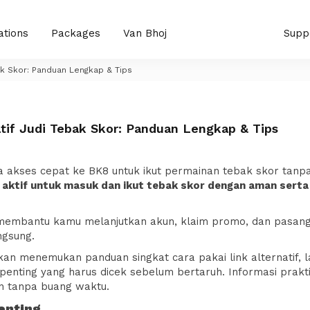
ations
Packages
Van Bhoj
Supp
ak Skor: Panduan Lengkap & Tips
atif Judi Tebak Skor: Panduan Lengkap & Tips
a akses cepat ke BK8 untuk ikut permainan tebak skor tanpa
g aktif untuk masuk dan ikut tebak skor dengan aman serta
ga membantu kamu melanjutkan akun, klaim promo, dan pasan
ngsung.
 akan menemukan panduan singkat cara pakai link alternatif, 
 penting yang harus dicek sebelum bertaruh. Informasi prak
n tanpa buang waktu.
enting